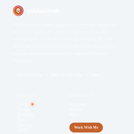
FIJI
Kuata Adası: Fiji Yasawa Adaları’na Açılan Kapı
yoldaolmak
by Kemal K. · 15.02.2026 · 7 dk
Bizzat yaşayarak kaleme aldığım şehir rehberleri, detaylı rota
notları ve yollarda adım adım test ettiğim pratik seyahat
ipuçları burada. Klasik gezi yazılarının ötesindeki 30 yıllık
birinci elden tecrübelerime ve 16 yıllık kişisel yol notlarıma
doğrudan göz atmak isterseniz, sizi aşağıdaki bölümlere
bekliyorum:
Buradan Başlayın
Blog: 15 Yıllık Notlar
Orijin
ROTALAR
KAYNAKLAR
Türkiye
Hakkında
Avrupa
İletişim
Balkanlar
Basın
Asya
Ortadoğu
Work With Me
Afrika