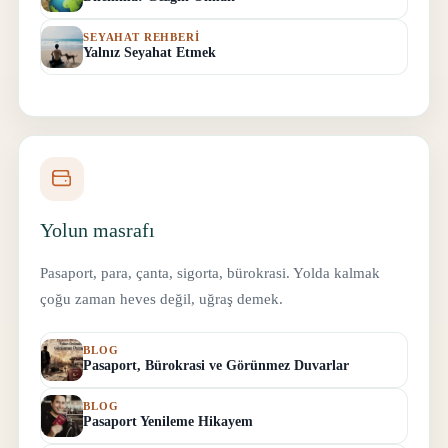
SEYAHAT REHBERI
Yalnız Seyahat Etmek
Yolun masrafı
Pasaport, para, çanta, sigorta, bürokrasi. Yolda kalmak
çoğu zaman heves değil, uğraş demek.
BLOG
Pasaport, Bürokrasi ve Görünmez Duvarlar
BLOG
Pasaport Yenileme Hikayem