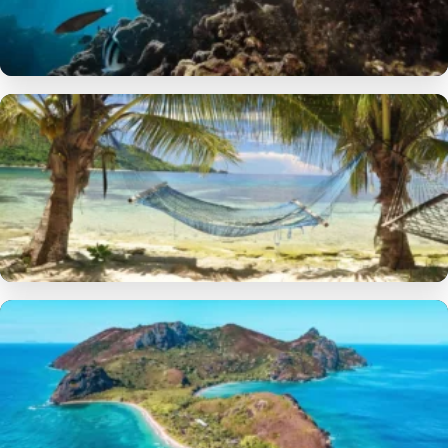
FIJI
Fiji’de Köpekbalıklarıyla Yüzmek!
by Kemal K. · 15.02.2026 · 8 dk
FIJI
Fiji Time: Bula ve Ada Ritmi
by Kemal K. · 15.02.2026 · 6 dk