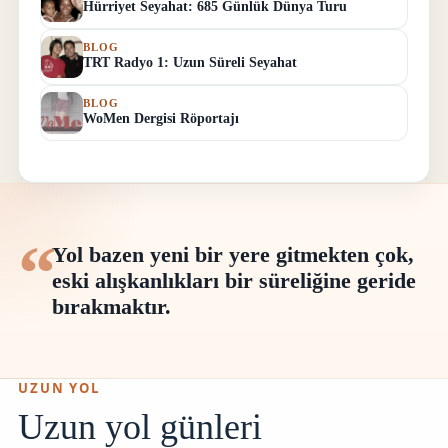
Hürriyet Seyahat: 685 Günlük Dünya Turu
BLOG
TRT Radyo 1: Uzun Süreli Seyahat
BLOG
WoMen Dergisi Röportajı
Yol bazen yeni bir yere gitmekten çok,
eski alışkanlıkları bir süreliğine geride
bırakmaktır.
UZUN YOL
Uzun yol günleri