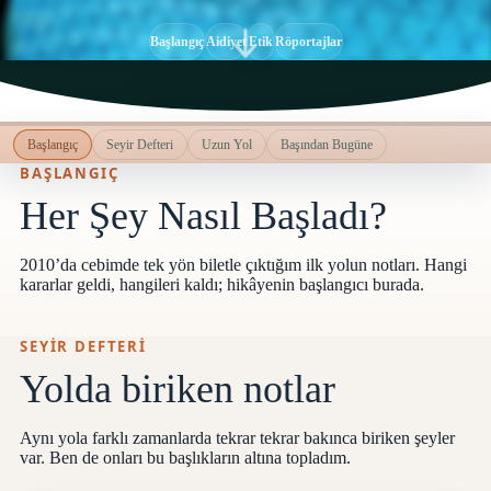
Başlangıç
Aidiyet
Etik
Röportajlar
Başlangıç
Seyir Defteri
Uzun Yol
Başından Bugüne
BAŞLANGIÇ
Her Şey Nasıl Başladı?
2010’da cebimde tek yön biletle çıktığım ilk yolun notları. Hangi
kararlar geldi, hangileri kaldı; hikâyenin başlangıcı burada.
SEYİR DEFTERİ
BLOG
BLOG
Yolda biriken notlar
Ben Ne Yapıyorum?
Nasıl Sırtçan
Seyahati iş haline getirince akla gelen
İngilizce öğrenm
sorulara kısa ve açık cevaplar.
nasıl bambaşka b
Aynı yola farklı zamanlarda tekrar tekrar bakınca biriken şeyler
var. Ben de onları bu başlıkların altına topladım.