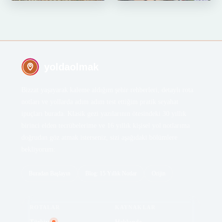
AMSTERDAM
AMSTERDAM
Amsterdam Gezi Rehberi
Van Gogh Müzesi, Amsterdam
by Kemal K. · 19.10.2024 · 25 dk
by Kemal K. · 07.01.2022 · 4 dk
yoldaolmak
Bizzat yaşayarak kaleme aldığım şehir rehberleri, detaylı rota
notları ve yollarda adım adım test ettiğim pratik seyahat
ipuçları burada. Klasik gezi yazılarının ötesindeki 30 yıllık
birinci elden tecrübelerime ve 16 yıllık kişisel yol notlarıma
doğrudan göz atmak isterseniz, sizi aşağıdaki bölümlere
bekliyorum:
Buradan Başlayın
Blog: 15 Yıllık Notlar
Orijin
ROTALAR
KAYNAKLAR