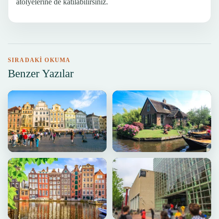
atölyelerine de katılabilirsiniz.
SIRADAKI OKUMA
Benzer Yazılar
AMSTERDAM
AMSTERDAM
Otobüsle Avrupa Turunda
Hollanda’nın Masalsı Köyü:
Göreceğiniz En Güzel Şehirler
Giethoorn
by Kemal K. · 24.04.2025 · 11 dk
by Kemal K. · 02.11.2024 · 7 dk