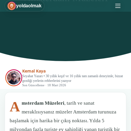
Skip
yoldaolmak
to
content
Kemal Kaya
Seyahat Yazarı • 30 yıllık keşif ve 16 yıllık tam zamanlı deneyimle, bizzat
gezdiği yerlerin rehberlerini yazıyor
Son Güncelleme · 18 Mart 2026
A
msterdam Müzeleri
, tarih ve sanat
meraklısıysanız müzeler Amsterdam turunuza
başlamak için harika bir çıkış noktası. Yılda 5
milyondan fazla turiste ev sahipliği yapan turistik bir