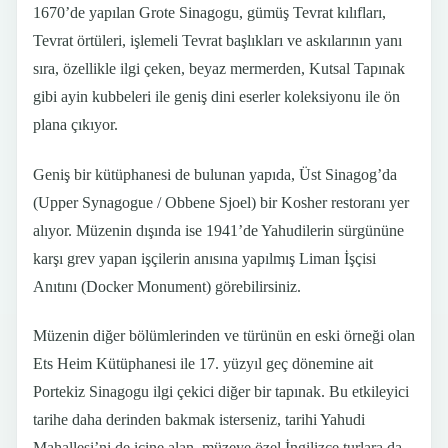
1670’de yapılan Grote Sinagogu, gümüş Tevrat kılıfları,
Tevrat örtüleri, işlemeli Tevrat başlıkları ve askılarının yanı
sıra, özellikle ilgi çeken, beyaz mermerden, Kutsal Tapınak
gibi ayin kubbeleri ile geniş dini eserler koleksiyonu ile ön
plana çıkıyor.
Geniş bir kütüphanesi de bulunan yapıda, Üst Sinagog’da
(Upper Synagogue / Obbene Sjoel) bir Kosher restoranı yer
alıyor. Müzenin dışında ise 1941’de Yahudilerin sürgününe
karşı grev yapan işçilerin anısına yapılmış Liman İşçisi
Anıtını (Docker Monument) görebilirsiniz.
Müzenin diğer bölümlerinden ve türünün en eski örneği olan
Ets Heim Kütüphanesi ile 17. yüzyıl geç dönemine ait
Portekiz Sinagogu ilgi çekici diğer bir tapınak. Bu etkileyici
tarihe daha derinden bakmak isterseniz, tarihi Yahudi
Mahallesi’ni de içine alan, müzeye özel İngilizce turlara da