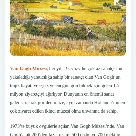
Van Gogh Müzesi
, her yıl, 19. yüzyılın çok az sanatçısının
yakaladığı yaratıcılığa sahip bir sanatçı olan Van Gogh’un
trajik hayatı ve eşsiz yeteneğini görebilmek için gelen 1.5
milyon ziyaretçiyi ağırlıyor. Dünyanın en önemli sanat
galerisi olarak görülen müze, aynı zamanda Hollanda’nın en
çok ziyaret edilen ikinci müzesi olma unvanına da sahip.
1973’te büyük övgülerle açılan Van Gogh Müzesi’nde, Van
Gogh’a ait 200’den fazla resim, 500 çizim ve 700 mektup,