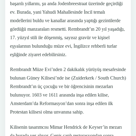
başarılı yıllarını, şu anda Jodenbreestraat üzerinde geçirdiği
ev. Burada, yani Yahudi Mahallesinde İncil temalı
modellerini buldu ve kanallar arasında yaptığı gezintilerde
gördüğü manzaraları resmetti. Rembrandt’ın 20 yıl yaşadığı,
17. yüzyıl stili ile döşenmiş, sayısız gravür ve kişisel
eşyalarının bulunduğu müze evi, İngilizce rehberli turlar
eşliğinde ziyaret edebilirsiniz.
Rembrandt Müze Evi’nden 2 dakikalık yürüyüş mesafesinde
bulunan Güney Kilisesi’nde ise (Zuiderkerk / South Church)
Rembrandt’ın üç çocuğu ve bir öğrencisinin mezarları
bulunuyor. 1603 ve 1611 arasında inşa edilen kilise,
Amsterdam’da Reformasyon’dan sonra inşa edilen ilk
Protestan kilisesi olma unvanına sahip.
Kilisenin tasarımcısı Mimar Hendrick de Keyser’in mezarı
da burada yer alıyor. Geniş çaplı restorasyondan sonra