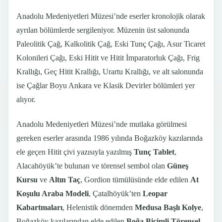
Anadolu Medeniyetleri Müzesi’nde eserler kronolojik olarak
ayrılan bölümlerde sergileniyor. Müzenin üst salonunda
Paleolitik Çağ, Kalkolitik Çağ, Eski Tunç Çağı, Asur Ticaret
Kolonileri Çağı, Eski Hitit ve Hitit İmparatorluk Çağı, Frig
Krallığı, Geç Hitit Krallığı, Urartu Krallığı, ve alt salonunda
ise Çağlar Boyu Ankara ve Klasik Devirler bölümleri yer
alıyor.
Anadolu Medeniyetleri Müzesi’nde mutlaka görülmesi
gereken eserler arasında 1986 yılında Boğazköy kazılarında
ele geçen Hitit çivi yazısıyla yazılmış
Tunç Tablet
,
Alacahöyük’te bulunan ve törensel sembol olan
Güneş
Kursu
ve
Altın Taç
, Gordion tümülüsünde elde edilen
At
Koşulu Araba Modeli
, Çatalhöyük’ten
Leopar
Kabartmaları
, Helenistik dönemden
Medusa Başlı Kolye
,
Boğazköy kazılarından elde edilen
Boğa Biçimli Törensel