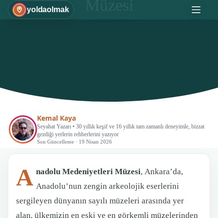
Müzesi
Skip
yoldaolmak
to
content
Kemal Kaya
Seyahat Yazarı • 30 yıllık keşif ve 16 yıllık tam zamanlı deneyimle, bizzat
gezdiği yerlerin rehberlerini yazıyor
Son Güncelleme · 19 Nisan 2026
A
nadolu Medeniyetleri Müzesi
, Ankara’da,
Anadolu’nun zengin arkeolojik eserlerini
sergileyen dünyanın sayılı müzeleri arasında yer
alan, ülkemizin en eski ve en görkemli müzelerinden