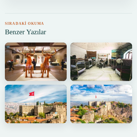
SIRADAKI OKUMA
Benzer Yazılar
ANKARA
ANKARA
Ankara’nın En İyi Müzeleri
Ulucanlar Cezaevi Müzesi, Ankara
by Kemal K. · 22.05.2025 · 22 dk
by Kemal K. · 14.05.2025 · 5 dk
ANKARA
ANKARA
Ankara Gezi Rehberi
Ankara’nın Tarihi Kalbi: Ankara