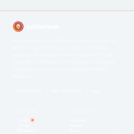
Kalesi
by Kemal K. · 13.12.2024 · 33 dk
by Kemal K. · 25.05.2023 · 3 dk
yoldaolmak
Bizzat yaşayarak kaleme aldığım şehir rehberleri, detaylı rota
notları ve yollarda adım adım test ettiğim pratik seyahat
ipuçları burada. Klasik gezi yazılarının ötesindeki 30 yıllık
birinci elden tecrübelerime ve 16 yıllık kişisel yol notlarıma
doğrudan göz atmak isterseniz, sizi aşağıdaki bölümlere
bekliyorum:
Buradan Başlayın
Blog: 15 Yıllık Notlar
Orijin
ROTALAR
KAYNAKLAR
Türkiye
Hakkında
Avrupa
İletişim
Balkanlar
Basın